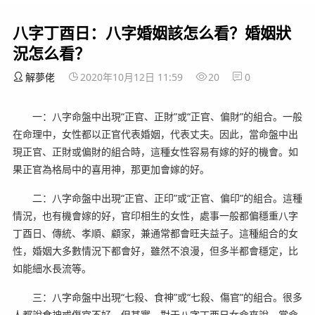
八字丁酉日：八字婚姻該怎么看？婚姻狀
況怎么看？
解夢佬
2020年10月12日 11:59
20
0
一：八字命盤中出現“正官、正財”或“正官、偏財”的組合。一般
在命理中，女性都以正官代表婚姻，代表丈夫。因此，當命盤中出
現正官、正財或偏財的組合時，這種女性容易有嫁的好的機會。如
果正官為格局中的喜用神，那更加會嫁的好。
二：八字命盤中出現“正官、正印”或“正官、偏印”的組合。這種
情況，也有機會嫁的好，官印相生的女性，處事一般都偏穩重八字
丁酉日、傳統、孝順、顧家，兼通常都會旺夫益子。這種組合的女
性，婚姻大多數情況下都會好，雖然不浪漫，但多半都會穩定，比
如能細水長流等。
三：八字命盤中出現“七殺、食神”或“七殺、傷官”的組合。很多
人都說食神或傷官不好，但其實，對于八字丁酉日女命來說，當命