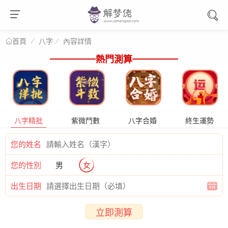
八字
內容詳情
首頁
熱門測算
八字精批
紫微鬥數
八字合婚
終生運勢
您的姓名
您的性別
男
女
出生日期
立即測算