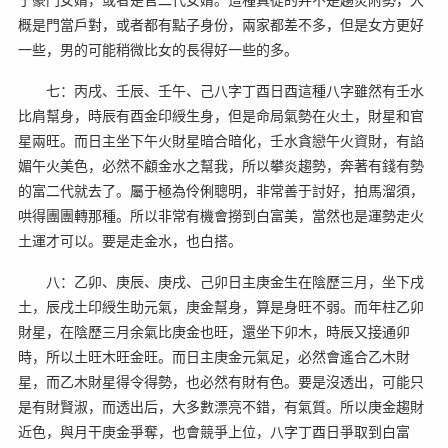
概是門當戶對，或者都有點子身份，兩家都差不多，但是女方更好
一些，男的可能稍微比女的長得好一些的多。
七：丙戌、壬辰、壬午、己八字丁酉日酉這種八字雖然有壬水
比肩幫身，時辰有酉金印綬生身，但是命局氣勢在火土，財星和官
星兩旺。而日主坐下午火財星暗合暗化，壬水貪戀午火資財，有諂
媚午火美色，必然不顧金水之幫我，所以攀炎趨勢，奔著有錢有勢
的富二代就去了。屬于極為伶俐聰明，非常善于討好，拍馬溜須，
哄得團團轉那種。所以非常有機會撈到白富美，當然也是運勢走火
土運才可以。要是走金水，也白搭。
八：乙卯、庚辰、庚戌、己卯日主庚金生在陰歷三月，坐下戌
土，辰戌土印綬生助元氣，庚金幫身，算是身旺不弱。而年柱乙卯
財星，在陰歷三月余氣比庚金也旺，還坐下卯木，時辰又接通卯
時，所以土旺木旺金旺。而日主庚金元氣足，必然會遙合乙木財
星，而乙木財星得令得勢，也必然有財有色。要是沒透出，可能只
是有財賢淑，而透出后，大多數漂亮不錯，有氣質。所以庚金趨財
近色，與月干庚金爭奪，也會競爭上位，八字丁酉日爭取到白富