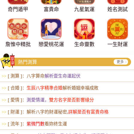
奇門遁甲
富貴命
九星氣運
姓名測試
詹惟中精批
戀愛桃花運
生命靈數
一生財運
熱門測算
更多
[ 測算 ]：八字算命
解析壹生命運起伏
>>
[ 合婚 ]：
生辰八字精準合婚
解析婚姻幸福成敗
>>
[ 愛情 ]：
測愛情運，
雙方名字是否影響緣分
>>
[ 財運 ]：解析八字的財運秘密,
詳解是否有富貴命格
>>
[ 流年 ]：
紫微鬥數
看妳終生運
>>