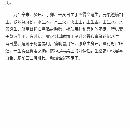
美。
九：辛未、癸巳、丁卯、辛亥日主丁火得令逢生，元氣連續相
生。從地氣發動，水生木，木生火，火生土，土生金，金生水，水
弱逢生，財星皆與官星貼身助勢，補助用神和喜神的不足。所以妻
子賢淑能干，有才氣，會起到幫助命主提升名聲和事業的能八字丁
酉日量。這屬于財星為用，補助喜用神，原命主身旺，運行財官旺
運，一生得益賢妻之助。這種是事業上的好伴侶，生活當中也容易
口舌，跟前面三種相比，和諧性就不足了。