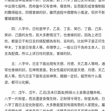
中出現七殺時，而命盤中又有食神、傷官時，反而能形成食傷制殺
的難得組合，同樣會嫁的好，雖然過程中偶爾有小風波，但并不影
響婚姻質量。
四：八字中，日柱是甲子、乙亥、丁亥、癸巳、丁酉、己亥、
癸卯、己酉的女性，其大多數情況下，也會嫁的好。因為上述日
柱，都是日干和日支的搭配頗為有利、吉利的。比如甲子是正印生
甲木，丁亥是日坐貴人等。命理學上，一般以日干為命主本人，日
支為配偶，所以上述日柱的朋友，會嫁的好。
五：八字中，日支下面出現有天德、月德、天乙貴人等時，通
常也會嫁的好。在神煞里面，對女性最好的就是天德、月德、天乙
貴人等，但凡日支下面有這些神煞，婚姻一定好。縱然有什么風
波，都可以化解。
六：戊午、戊午、乙丑(丑未巳酉金)時辰火土金像這種命格，
八字一片財星，而且還是食傷生財，正財得令得生，財星為用，日
八字丁酉日主從化財星的，大多數能娶到有錢有勢的人家閨女。屬
于豪門女婿，或者是官二代女婿。這種真從的并不是趨炎附勢，大