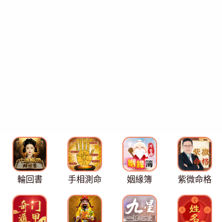
輪回書
手相測命
姻緣簿
紫微命格