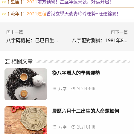
[ 星座 ]：
2021
前方预警！星座年运来袭，好运开启！
>>
[ 流年 ]：
2021運程
香港玄學天後麥玲玲運勢+旺運錦囊！
>>
上一篇
下一篇
八字磚機械：己巳日生于亥月解析，己巳日生于亥月命運好嗎
八字配對測試：1981年8月出生的人會是什么命？命硬嗎？
相關文章
從八字看人的學習運勢
2021-04-16
八字
農歷六月十三出生的人命運如何
2021-04-16
八字