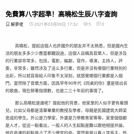
免費算八字超準！高曉松生辰八字查詢
解夢佬
2021年03月09日 17:32
5
0
高曉松，提起這個人也許國外的朋友并不太熟悉，但是國內生
活的朋友多多少少應當都聽說過，這個人自稱爲音樂人，但是涉及
的行業卻非常多，包括，電影，編劇，寫作，導演，主持人，評
委，非常多，雖然涉及了這么多行業，但是并沒有哪個行業特別的
出彩，所以就容易給人印象不太深刻，就感覺哪個行業都是入個
門，當然除了音樂方面，因爲早年90年代《同桌的你》還是很出名
的歌曲，現在掰著指頭數，也是二三十年前的事情了。
那么高曉松是誰呢？提起他的背景，他家里的人似乎更有看頭
兒。比如父母都是清華畢業的教授及學者，母親是民國建筑大師梁
思成的學生。外公是力學家，外婆是力學教育家等等，家里個個都
是人才，從這一點看出，一般人的人生起點是難以跟他相提并論，
他在命運的起點是占了不少便宜的命。當然我是以看八字爲主，所