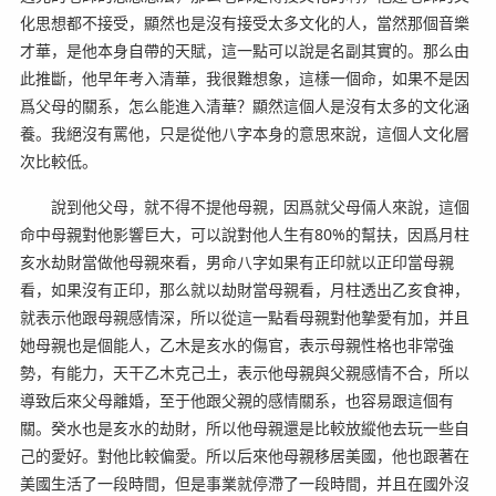
化思想都不接受，顯然也是沒有接受太多文化的人，當然那個音樂
才華，是他本身自帶的天賦，這一點可以說是名副其實的。那么由
此推斷，他早年考入清華，我很難想象，這樣一個命，如果不是因
爲父母的關系，怎么能進入清華？顯然這個人是沒有太多的文化涵
養。我絕沒有罵他，只是從他八字本身的意思來說，這個人文化層
次比較低。
說到他父母，就不得不提他母親，因爲就父母倆人來說，這個
命中母親對他影響巨大，可以說對他人生有80%的幫扶，因爲月柱
亥水劫財當做他母親來看，男命八字如果有正印就以正印當母親
看，如果沒有正印，那么就以劫財當母親看，月柱透出乙亥食神，
就表示他跟母親感情深，所以從這一點看母親對他摯愛有加，并且
她母親也是個能人，乙木是亥水的傷官，表示母親性格也非常強
勢，有能力，天干乙木克己土，表示他母親與父親感情不合，所以
導致后來父母離婚，至于他跟父親的感情關系，也容易跟這個有
關。癸水也是亥水的劫財，所以他母親還是比較放縱他去玩一些自
己的愛好。對他比較偏愛。所以后來他母親移居美國，他也跟著在
美國生活了一段時間，但是事業就停滯了一段時間，并且在國外沒