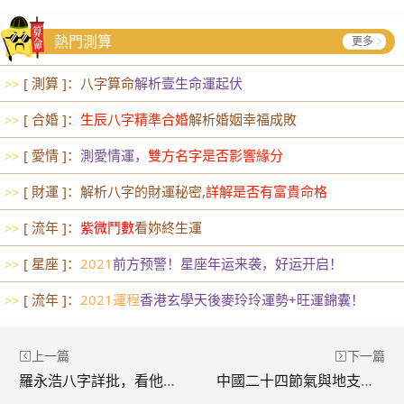
熱門測算
更多
[ 測算 ]：八字算命
解析壹生命運起伏
>>
[ 合婚 ]：
生辰八字精準合婚
解析婚姻幸福成敗
>>
[ 愛情 ]：
測愛情運，
雙方名字是否影響緣分
>>
[ 財運 ]：解析八字的財運秘密,
詳解是否有富貴命格
>>
[ 流年 ]：
紫微鬥數
看妳終生運
>>
[ 星座 ]：
2021
前方预警！星座年运来袭，好运开启！
>>
[ 流年 ]：
2021運程
香港玄學天後麥玲玲運勢+旺運錦囊！
>>
上一篇
下一篇
羅永浩八字詳批，看他如何笑談風云
中國二十四節氣與地支對照表