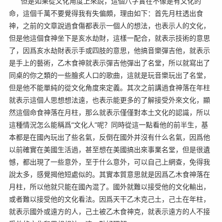
但是如果從文化角度上來說，這個八字實在不像是有文化的
命，這個千萬不要覺得我有失偏頗，理由如下：首先月柱透出食
神，之前的文章說過食傷都表示一個人的想法，也表示人的文化，
但是他這個食神坐下是亥水劫財，這樣一配合，就表示技術的意思
了，因爲亥水劫財表示手或四肢的意思，他搞音樂彈吉他，就表示
是手上的藝術，乙木食神就表示彈吉他彈出了名堂，所以就寫出了
同桌的你之類的一些膾炙人口的歌曲，這就是玩音樂玩出了名堂，
但是他不能單純的從文化角度來定義。其次之前講過食神落在年柱
就表示這個人思想想法遠，也表示能更多的了解接受外來文化，顯
然這個命食神落在月柱，那么就表示僅僅對本土文化的認識，所以
這種情況怎么能稱爲“文化人”呢？同時從這一點看他的前半生，基
本都是在國內玩出了些名氣，反倒在國外并沒有什么名氣，因爲他
以前確實在美國生活過，甚至想在美國搞出來事業名堂，但是很遺
憾，都出現了一些意外，至于什么意外，可以自己上網查，免得我
說太多，感覺揭他短處似的。其實本質意思就是因爲乙木食神落在
月柱，所以他就只能在國內混了。國外就難以接受他的文化輸出，
或者難以接受他的文化看法。因爲天干乙木克己土，己土在年柱，
就表示國外或遠方的人，己土被乙木食神克，就表示遠方的人不接