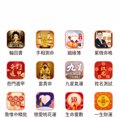
輪回書
手相測命
姻緣簿
紫微命格
奇門遁甲
富貴命
九星氣運
姓名測試
詹惟中精批
戀愛桃花運
生命靈數
一生財運