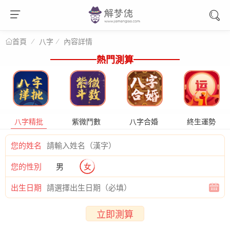
八字
內容詳情
首頁
熱門測算
八字精批
紫微鬥數
八字合婚
終生運勢
您的姓名
您的性別
男
女
出生日期
立即測算