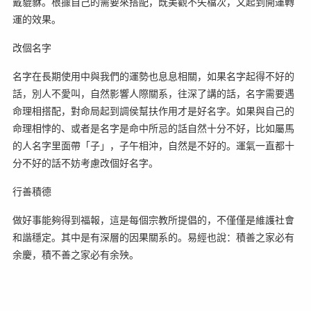
戴貔貅。根據自己的需要來搭配，既美觀不失檔次，又起到開運轉
運的效果。
改個名字
名字在長期使用中與我們的運勢也息息相關，如果名字起得不好的
話，別人不愛叫，自然影響人際關系，往深了講的話，名字需要遇
命理相搭配，對命局起到調侯幫扶作用才是好名字。如果與自己的
命理相悖的、或者是名字是命中所忌的話自然十分不好，比如屬馬
的人名字里面帶「子」，子午相沖，自然是不好的。運氣一直都十
分不好的話不妨考慮改個好名字。
行善積德
做好事能夠得到福報，這是每個宗教所提倡的，不僅僅是維護社會
和諧穩定。其中是有深層的因果關系的。易經也說：積善之家必有
余慶，積不善之家必有余殃。