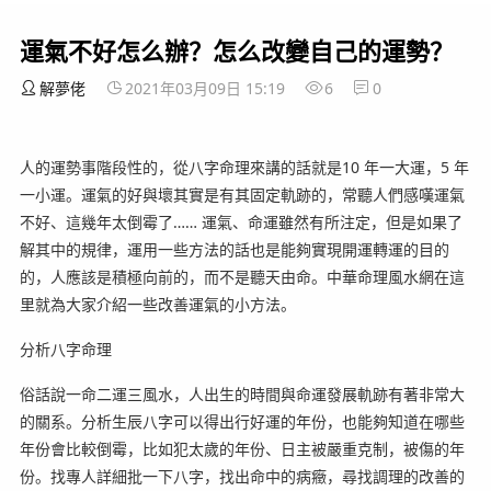
運氣不好怎么辦？怎么改變自己的運勢？
解夢佬
2021年03月09日 15:19
6
0
人的運勢事階段性的，從八字命理來講的話就是10 年一大運，5 年
一小運。運氣的好與壞其實是有其固定軌跡的，常聽人們感嘆運氣
不好、這幾年太倒霉了…… 運氣、命運雖然有所注定，但是如果了
解其中的規律，運用一些方法的話也是能夠實現開運轉運的目的
的，人應該是積極向前的，而不是聽天由命。中華命理風水網在這
里就為大家介紹一些改善運氣的小方法。
分析八字命理
俗話說一命二運三風水，人出生的時間與命運發展軌跡有著非常大
的關系。分析生辰八字可以得出行好運的年份，也能夠知道在哪些
年份會比較倒霉，比如犯太歲的年份、日主被嚴重克制，被傷的年
份。找專人詳細批一下八字，找出命中的病癥，尋找調理的改善的