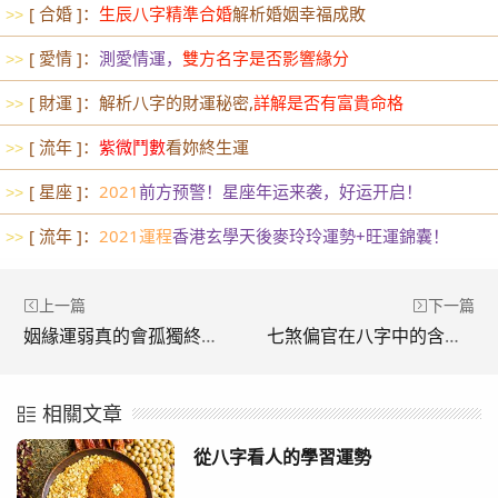
[ 合婚 ]：
生辰八字精準合婚
解析婚姻幸福成敗
>>
[ 愛情 ]：
測愛情運，
雙方名字是否影響緣分
>>
[ 財運 ]：解析八字的財運秘密,
詳解是否有富貴命格
>>
[ 流年 ]：
紫微鬥數
看妳終生運
>>
[ 星座 ]：
2021
前方预警！星座年运来袭，好运开启！
>>
[ 流年 ]：
2021運程
香港玄學天後麥玲玲運勢+旺運錦囊！
>>
上一篇
下一篇
姻緣運弱真的會孤獨終老嗎？八字命理解析先天桃花弱
七煞偏官在八字中的含義，生辰八字詳細分析偏官影響
相關文章
從八字看人的學習運勢