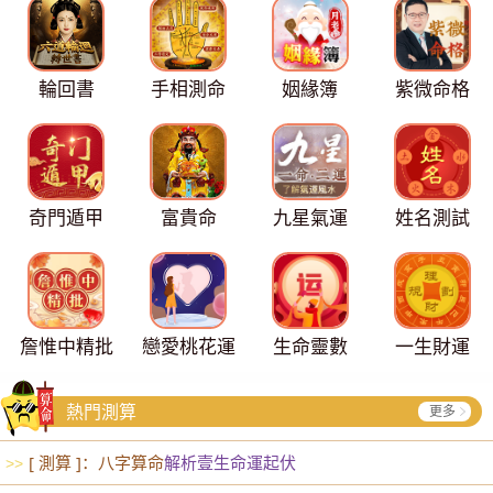
輪回書
手相測命
姻緣簿
紫微命格
奇門遁甲
富貴命
九星氣運
姓名測試
詹惟中精批
戀愛桃花運
生命靈數
一生財運
熱門測算
更多
[ 測算 ]：八字算命
解析壹生命運起伏
>>