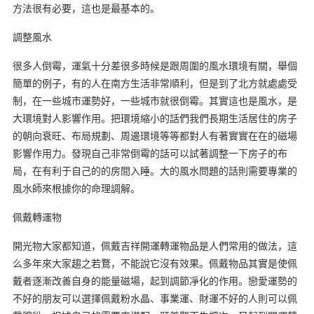
方法很有必要，這也是最基本的。
調整風水
很多人倒霉，運氣十分差很多時候是跟周圍的風水環境有關，舉個
簡單的例子，有的人在南方生活非常順利，但是到了北方就處處受
制，在一些城市運勢好，一些城市就很倒霉。其實這也是風水，是
大環境對人影響作用。把環境縮小的話們我們長期生活居住的房子
的朝向衰旺、布局規劃、周邊環境等等都對人有著實實在在的磁場
影響作用力。發現自己非常倒霉的話可以試著調整一下房子的布
局，在有利于自己的的房間入睡。大的風水問題的話則需要專業的
風水師來根據你的命理調解。
佩戴轉運物
開光物大家都知道，佩戴吉祥開運轉運物品是人們常用的做法，這
么多年來大家趨之若鶩，不能說它沒有效果。佩戴物品其實是使佩
戴者逐漸改善自身的能量磁場，起到調節凈化的作用。戀愛運勢的
不好的朋友可以選擇佩戴粉水晶、事業運、財運不好的人則可以佩