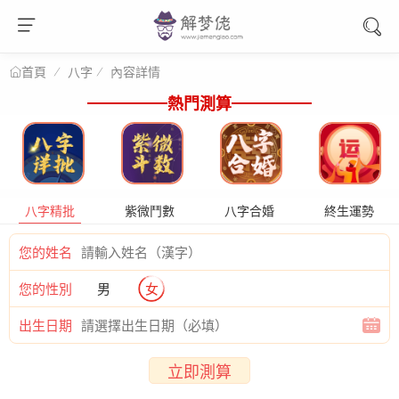
八字
內容詳情
首頁
熱門測算
八字精批
紫微鬥數
八字合婚
終生運勢
您的姓名
您的性別
男
女
出生日期
立即測算