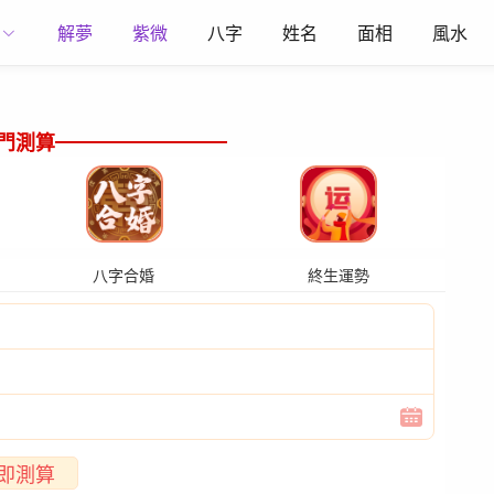
解夢
紫微
八字
姓名
面相
風水
門測算
八字合婚
終生運勢
即測算