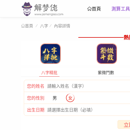
測算工具
首頁
八字
內容詳情
首頁
熱
八字精批
紫微鬥數
您的姓名
您的性別
男
女
出生日期
立