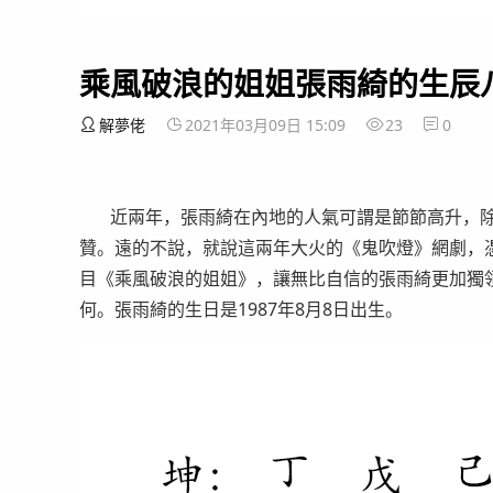
乘風破浪的姐姐張雨綺的生辰
解夢佬
2021年03月09日 15:09
23
0
近兩年，張雨綺在內地的人氣可謂是節節高升，除
贊。遠的不說，就說這兩年大火的《鬼吹燈》網劇，憑劇
目《乘風破浪的姐姐》，讓無比自信的張雨綺更加獨
何。張雨綺的生日是1987年8月8日出生。