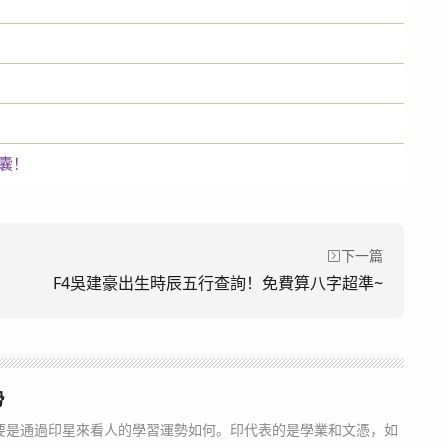
！
囊！
下一篇
F4吳建豪出生時辰五行查詢！免費算八字超準~
勢
是通過印星來看人的學習運勢如何。印代表的是學業和文憑，如