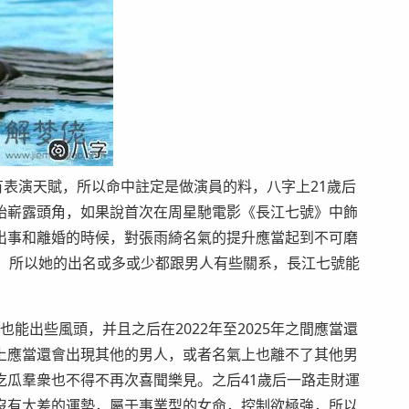
演天賦，所以命中註定是做演員的料，八字上21歲后
始嶄露頭角，如果說首次在周星馳電影《長江七號》中飾
出事和離婚的時候，對張雨綺名氣的提升應當起到不可磨
氣，所以她的出名或多或少都跟男人有些關系，長江七號能
出些風頭，并且之后在2022年至2025年之間應當還
上應當還會出現其他的男人，或者名氣上也離不了其他男
吃瓜羣衆也不得不再次喜聞樂見。之后41歲后一路走財運
沒有太差的運勢，屬于事業型的女命，控制欲極強，所以