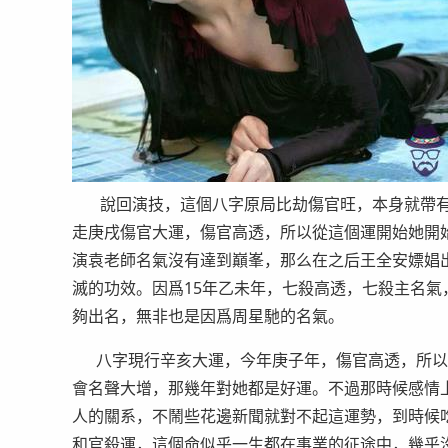
說回演技，這個八字原局比劫傷官旺，本身就帶有表
走庚戌傷官大運，傷官高透，所以從這個運開始她開
演袁老師名氣沒有達到巔峯，那么在之后王全安嫖娼
滅的功效。因爲15年乙未年，七殺高透，七殺主名
夠出名，無非也是因爲周星馳的名氣。
八字現行辛亥大運，今年庚子年，傷官高透，所以也能
會名聲大增，那幾年對她都是好運。不過那時候感情
人的關系，不鬧些花邊新聞就對不起這運勢，到時候
和官殺運，這個命似乎一生都在事業的征途中，幾乎