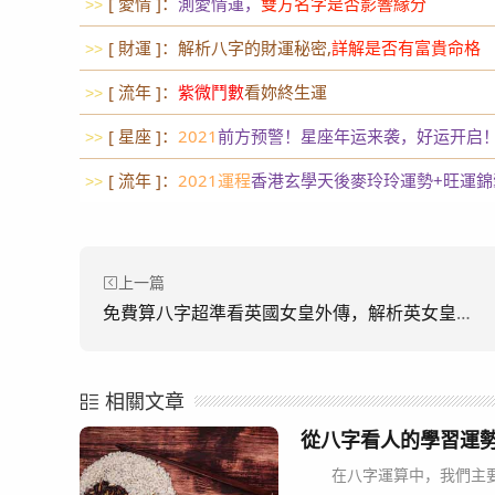
[ 愛情 ]：
測愛情運，
雙方名字是否影響緣分
>>
[ 財運 ]：解析八字的財運秘密,
詳解是否有富貴命格
>>
[ 流年 ]：
紫微鬥數
看妳終生運
>>
[ 星座 ]：
2021
前方预警！星座年运来袭，好运开启
>>
[ 流年 ]：
2021運程
香港玄學天後麥玲玲運勢+旺運錦
>>
上一篇
免費算八字超準看英國女皇外傳，解析英女皇曲折王位路
相關文章
從八字看人的學習運
在八字運算中，我們主要