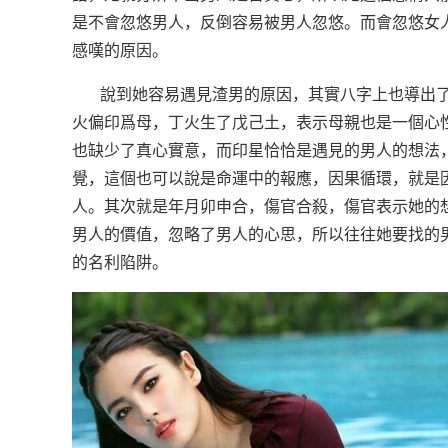
是不會忽悠男人，反倒容易被男人忽悠。而會忽悠女
感嘆的原因。
說到她容易遇見渣男的原因，其實八字上也導出了
火偏印爲母，丁火生了戊己土，表示母親也是一個心
也缺少了真心實意，而印星恰恰是遇見的男人的想法
覺，這個也可以說是命運中的報應，因果循環，就是
人。其次就是年月卯申合，傷官合殺，傷官表示她的
男人的價值，忽略了男人的心思，所以往往她要找的
的名利陷阱。