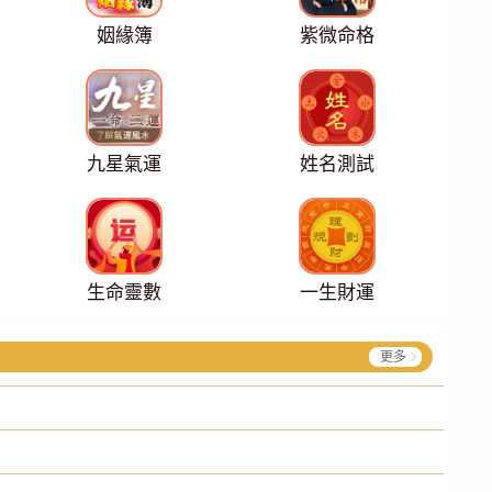
姻緣簿
紫微命格
九星氣運
姓名測試
生命靈數
一生財運
更多