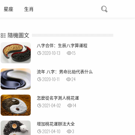
星座
生肖
隨機圖文
八字合伴：生辰八字算運程
2020-10-13
15
流年 八字：男命比劫代表什么
2020-10-11
24
怎麼從名字測人桃花運
2021-04-02
14
增加桃花運辦法大全
2021-04-10
3