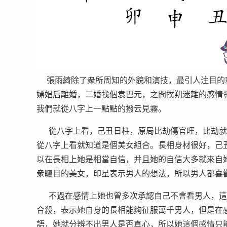
張雨綺除了衆所周知的外貌和演技，最引人注目的
嫖娼后離婚，二婚找個袁巴元，之間撲朔迷離的感情
我們就從八字上一點點的撥云見霧。
從八字上看，己丑日柱，原局比劫傷官旺，比劫就
從八字上看就知道是個美女組合。長相身材很好，己
以在長相上她是相當自信，并且她的自信大多就來自
衆矚目的美女，印星表示男人的想法，所以男人都喜
不過在感情上她也曾多次承認自己不會看男人，這
合殺，表示她自身的長相能夠征服萬千男人，但是在
語，她就分辨不出男人是否真心，所以她這個感情只