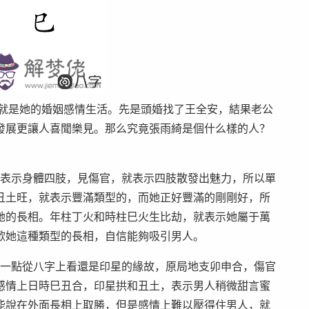
就是她的婚姻感情生活。先是頭婚找了王全安，結果老公
發展更讓人喜聞樂見。那么究竟張雨綺是個什么樣的人？
表示身體四肢，見傷官，就表示四肢散發出魅力，所以單
丑土旺，就表示豐滿類型的，而她正好豐滿的剛剛好，所
她的長相。年柱丁火和時柱巳火生比劫，就表示她屬于萬
歡她這種類型的長相，自信能夠吸引男人。
一點從八字上看還是印星的緣故，原局地支卯申合，傷官
感情上日時巳丑合，印星拱和丑土，表示男人稍微甜言蜜
能說在外面長相上取勝，但是感情上難以壓得住男人，就