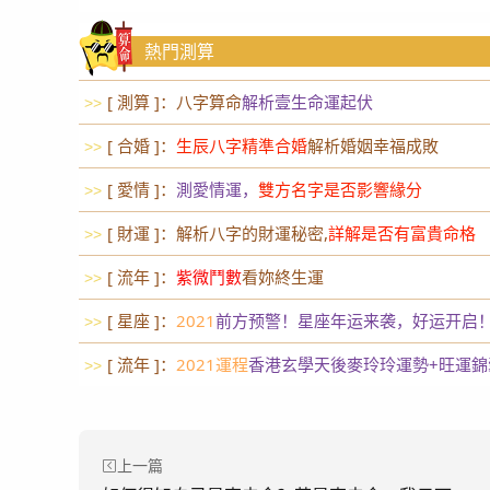
熱門測算
[ 測算 ]：八字算命
解析壹生命運起伏
>>
[ 合婚 ]：
生辰八字精準合婚
解析婚姻幸福成敗
>>
[ 愛情 ]：
測愛情運，
雙方名字是否影響緣分
>>
[ 財運 ]：解析八字的財運秘密,
詳解是否有富貴命格
>>
[ 流年 ]：
紫微鬥數
看妳終生運
>>
[ 星座 ]：
2021
前方预警！星座年运来袭，好运开启
>>
[ 流年 ]：
2021運程
香港玄學天後麥玲玲運勢+旺運錦
>>
上一篇