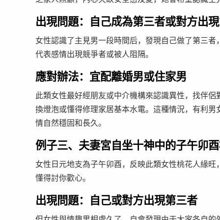
出現問題：自己成為第三者或對方出現
女性認識了主見男一段時間后，發現自己做了第三者
代表感情出現競爭者或被人阻隔。
應對辦法：宜配離婚男或住家男
此類女性最好經朋友或中介機構來認識異性，找伴侶
換燈泡或懂得修理家居基本水電。這種情況，有利男
情自然穩固和長久。
例子三、夫妻宮自坐十神中的子午卯酉
女性日元地支為子午卯酉，反映此類女性桃花人緣旺
懂得討你歡心。
出現問題：自己或對方出現第三者
但女性與情趣男相處久了，自會發現由于大家各自的