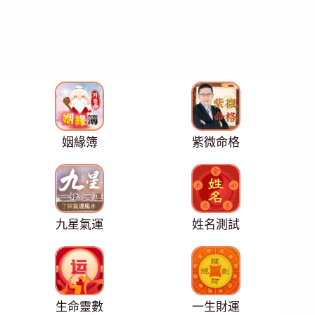
姻緣簿
紫微命格
九星氣運
姓名測試
生命靈數
一生財運