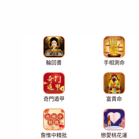
輪回書
手相測命
奇門遁甲
富貴命
詹惟中精批
戀愛桃花運