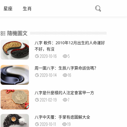
星座
生肖
隨機圖文
八字 軟件：2010年12月出生的人命運好
不好，有沒
2020-10-16
5
周一圍八字：生辰八字算命該信嗎？
2020-10-14
16
八字是什麼樣的人注定會富甲一方
2021-02-19
7
八字中天覆：手掌有痣圖解大全
2020-10-11
19