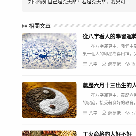
如何得知自己是克夫命？若是克夫命，我只可以戀愛不能結婚嗎？
相關文章
從八字看人的學習運
在八字運算中，我們主要
果一個人的印星為喜用神，又
15
八字
解夢佬
農歷六月十三出生的
在八字運算中，農歷六月
的家庭，接受著良好的教育，
82
八字
解夢佬
丁火命格的人好不好