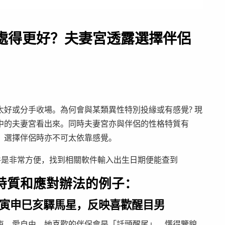
處得更好？夫妻宮透露選擇伴侶
好或分手收場。為何會與某類異性特別投緣或有感覺? 現
中的夫妻宮看出來。同時夫妻宮亦與伴侶的性格特質有
，選擇伴侶時亦不可太依靠感覺。
件是非常方便，找到相關軟件輸入出生日期便能查到
特質和應對辦法的例子：
寅申巳亥驛馬星，反映喜歡醒目男
束、愛自由。她喜歡的伴侶會是「話頭醒尾」、懂得鑒貌