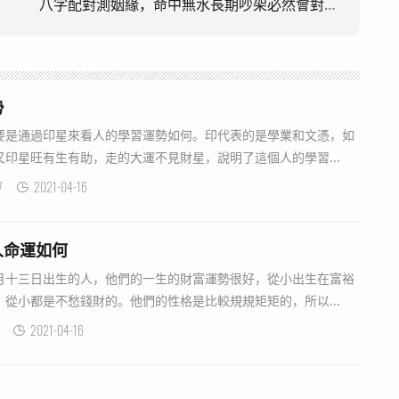
八字配對測姻緣，命中無水長期吵架必然會對感情有影響！
勢
是通過印星來看人的學習運勢如何。印代表的是學業和文憑，如
印星旺有生有助，走的大運不見財星，說明了這個人的學習...
7
2021-04-16
人命運如何
十三日出生的人，他們的一生的財富運勢很好，從小出生在富裕
從小都是不愁錢財的。他們的性格是比較規規矩矩的，所以...
2021-04-16