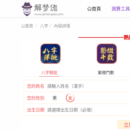
測算工具
首頁
八字
內容詳情
首頁
熱
八字精批
紫微鬥數
您的姓名
您的性別
男
女
出生日期
立