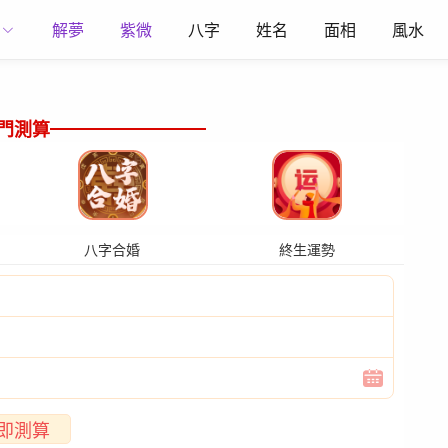
解夢
紫微
八字
姓名
面相
風水
門測算
八字合婚
終生運勢
即測算