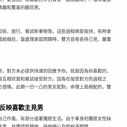
情趣和驚喜的醒目男。
逛街、旅行、嘗試新事物等。這些過程總是愉快，有時會
或結婚后，當處理家庭問題時，雙方容易各持己見，嚴重
男，對方未必提供快速的回應予你。就是因為你喜歡的，
易互相欣賞和嘗試接受對方。因為在接受對方的過程之
方感情。此類一凹一凸的男女配對。命理上是絕配的，雙
反映喜歡主見男
自己作風，有部分過著獨居生活。由于單身的獨居女性缺
見男，并懂得照顧她，待她細心及能給予關懷。