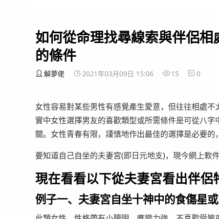
如何從命理找尋線索與伴侶相
的條件
解夢佬
2021年03月09日 15:06
15
0
女性容易對某些男性有感覺產生愛意，但往往相處不太
實中女性選擇男友的喜歡類型或所需條件是可從八字
關。女性青春有限，謹慎地作出最佳的選擇是必要的
要知道自己自坐的夫妻宮(即日元地支)，現今網上軟
現在看看以下從夫妻宮看出伴侶
例子一、夫妻宮自坐十神中的食傷星或
此類女性，性格帶有小聰明、應變力強、不喜歡受管