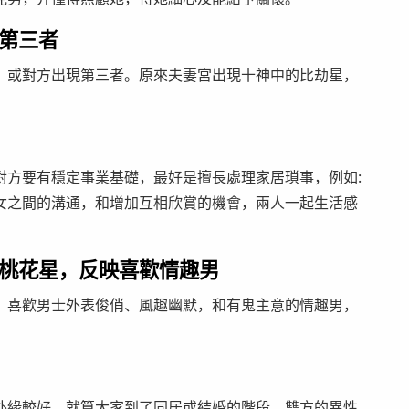
第三者
，或對方出現第三者。原來夫妻宮出現十神中的比劫星，
對方要有穩定事業基礎，最好是擅長處理家居瑣事，例如:
女之間的溝通，和增加互相欣賞的機會，兩人一起生活感
桃花星，反映喜歡情趣男
，喜歡男士外表俊俏、風趣幽默，和有鬼主意的情趣男，
外緣較好。就算大家到了同居或結婚的階段，雙方的異性