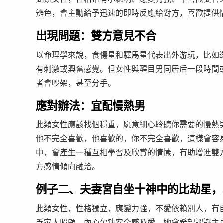
辨色，會主動給予迅速的即時反應給對方，喜歡提供
出現問題：雙方意見不合
以命理學來說，食傷星和驛馬星代表出外游玩，比如
有刺激或興奮感覺。但女性與醒目男同居后一段時間
者會吵架，甚至分手。
應對辦法：宜配慢熱男
此類女性應該找個穩重，愿意細心聆聽你需要的慢熱
他不完全喜歡，他喜歡的，你不完全喜歡，這樣會容
中，會產生一種互相學習及欣賞的情愫，有助增進雙
方感情傾向融洽。
例子二、夫妻宮自坐十神中的比劫星，
此類女性，性格獨立，應變力強，不愛依賴別人，有
乏家人照顧，內心欠缺安全感及愛，她會希望認識主