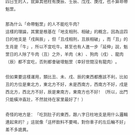
四日生的人，就算其他柱有庚辰、壬辰、戊戌、庚戌，也不算命帶
魁罡。
那為什么「命帶魁罡」的人不能吃牛肉？
這樣的理論，其實是根基在「地支相刑、相破」的概念，因為這四
日的地支是「戌與辰」，但「丑戌相刑，丑辰相破」，而「丑」的
生肖是「牛」，所以不宜吃牛。甚至也有人進一步「延伸」說，魁
罡日的人除了牛肉（丑）之外，羊肉（未）、狗肉（戌）、龍肉
（辰）都不宜吃，否則都會破壞魁罡（幸好世間沒有龍肉）。
但如果要這樣運用，類比丑、未、戌、辰的東西都應該不利，比如
丑的方位是東北方，東北方不好，未是西南方，西南方不好，戌是
西北方，西北方不好，辰是東南方，東南方也不好！（所以，出門
只能橫沖直壯，不然就待在家里最好了！）
奇怪的地方是：「吃到肚子的東西，跟八字日柱地支是用什么邏輯
連起來的？」這就像「這杯飲料不要喝，對你車子的左后輪不好」
差不多詭異。