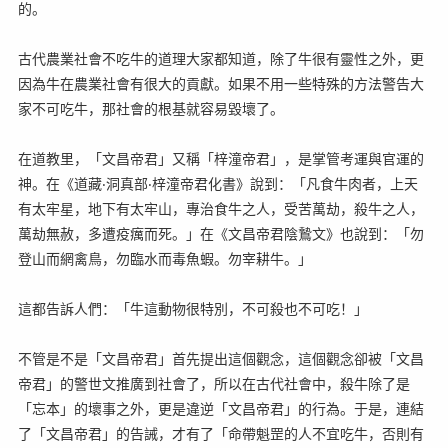
的。
古代農業社會不吃牛的道理大家都知道，除了牛很有靈性之外，更
因為牛在農業社會有很大的貢獻。如果不用一些特殊的方法警告大
家不可吃牛，那社會的根基就容易毀壞了。
在道教里，「文昌帝君」又稱「梓潼帝君」，是掌管考運與官運的
神。在《道藏‧洞真部‧梓潼帝君化書》說到：「凡食牛肉者，上天
有太牢星，地下有太牢山，專治食牛之人，受苦萬劫，殺牛之人，
萬劫無赦，多遭疫癘而死。」在《文昌帝君陰鷙文》也說到：「勿
登山而網禽鳥，勿臨水而毒魚蝦。勿宰耕牛。」
這都告訴人們：「牛這動物很特別，不可殺也不可吃！」
不管是不是「文昌帝君」首先提出這個觀念，這個觀念卻被「文昌
帝君」的警世文推廣到社會了，所以在古代社會中，殺牛除了是
「忘本」的壞事之外，更是違逆「文昌帝君」的行為。于是，連結
了「文昌帝君」的告誡，才有了「命帶魁罡的人不宜吃牛，否則有