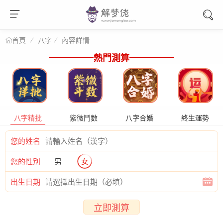
八字
內容詳情
首頁
熱門測算
八字精批
紫微鬥數
八字合婚
終生運勢
您的姓名
您的性別
男
女
出生日期
立即測算