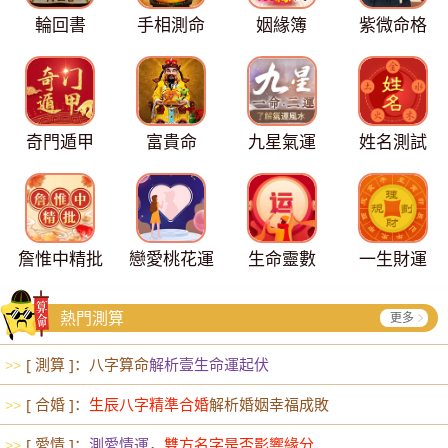
輪回書
手相測命
姻緣簿
紫微命格
奇門遁甲
富貴命
九星氣運
姓名測試
詹惟中精批
戀愛桃花運
生命靈數
一生財運
熱門測算
更多
[ 測算 ]：八字算命
解析壹生命運起伏
>>
[ 合婚 ]：
生辰八字精準合婚
解析婚姻幸福成敗
>>
[ 愛情 ]：
測愛情運，
雙方名字是否影響緣分
>>