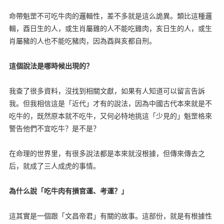
命帶魁罡不可吃牛肉的邏輯性，差不多就是這么詭異。類比這種邏
輯，酉日生的人，或生肖屬雞的人不能吃雞肉，亥日生的人，或生
肖屬豬的人也不能吃豬肉，因為酉與亥都自刑。
這個說法是哪時候出現的？
我查了很多資料，沒找到相關文獻，如果有人知道可以留言告訴
我。但我相信這是「近代」才有的說法，因為中國古代本來就是不
吃牛的，既然原本就不吃牛，又何必特地挑這「少見的」魁罡格來
警告他們不宜吃牛？是不是？
在命理的世界里，有很多說法都是本來就沒根據，但傳來傳去之
后，就成了三人成虎的事情。
為什么說「吃牛肉有損官運、考運？」
這其實是一個跟「文昌帝君」有關的故事。這部份，就是有根據性