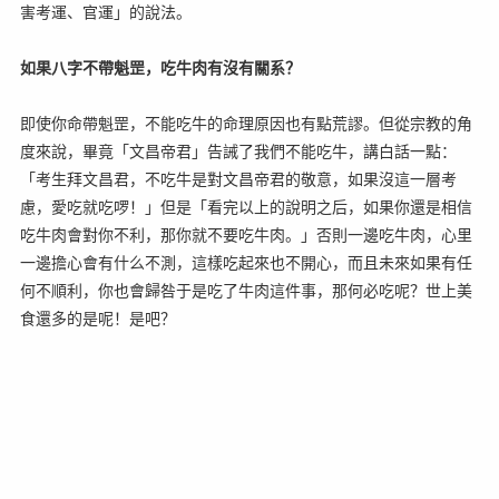
害考運、官運」的說法。
如果八字不帶魁罡，吃牛肉有沒有關系？
即使你命帶魁罡，不能吃牛的命理原因也有點荒謬。但從宗教的角
度來說，畢竟「文昌帝君」告誡了我們不能吃牛，講白話一點：
「考生拜文昌君，不吃牛是對文昌帝君的敬意，如果沒這一層考
慮，愛吃就吃啰！」但是「看完以上的說明之后，如果你還是相信
吃牛肉會對你不利，那你就不要吃牛肉。」否則一邊吃牛肉，心里
一邊擔心會有什么不測，這樣吃起來也不開心，而且未來如果有任
何不順利，你也會歸咎于是吃了牛肉這件事，那何必吃呢？世上美
食還多的是呢！是吧？