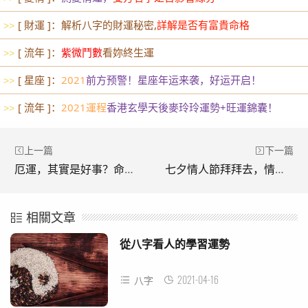
[ 財運 ]：解析八字的財運秘密,
詳解是否有富貴命格
>>
[ 流年 ]：
紫微鬥數
看妳終生運
>>
[ 星座 ]：
2021
前方预警！星座年运来袭，好运开启！
>>
[ 流年 ]：
2021運程
香港玄學天後麥玲玲運勢+旺運錦囊！
>>
上一篇
下一篇
厄運，其實是好事？命運的好壞與時間點有關
七夕情人節拜拜去，情侶感情加溫小妙招~
相關文章
從八字看人的學習運勢
2021-04-16
八字