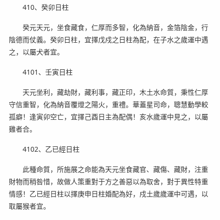
410、癸卯日柱
癸元天元，坐食藏食，仁厚而多智，化為納音，金箔陰金，行
陰德而仗義。癸卯日柱，宜擇戊戍之日柱為配，在子水之歲運中遇
之，以屬犬者宜。
4101、壬寅日柱
天元坐利，藏劫財，藏利事，藏正印，木土水命質，秉性仁厚
守信重智，化為納音覆燈之陽火，重禮。華蓋星司命，聰慧動學較
孤癖！逢寅卯空亡，宜擇己酉日主為配偶！亥水歲運中見之，以屬
雞者合。
4102、乙已經日柱
此種命質，所施展之命能為天元坐食藏官、藏傷、藏財，注重
財物而稍咎惜，故做人策重對于方之善惡以為取舍，對于異性特重
情感！乙已經日柱以擇庚申日柱婚配為好，戍土歲歲運中可遇，以
取屬猴者宜。