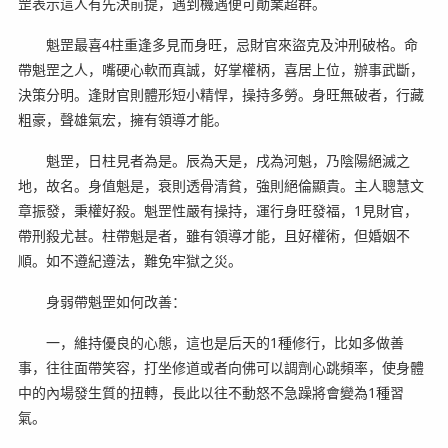
罡表示這人有先決前提，遇到機遇便可勛業超群。
魁罡最喜4柱重逢多見而身旺，忌財官來盜克及沖刑破格。命
帶魁罡之人，嘴硬心軟而真誠，好掌權柄，喜居上位，辦事武斷，
決策分明。逢財官則體形短小精悍，操持多勞。身旺無破者，行藏
粗豪，聲雄氣宏，擁有領導才能。
魁罡，日柱見者為是。辰為天是，戌為河魁，乃陰陽絕滅之
地，故名。身值魁是，衰則透骨清貧，強則絕倫顯貴。主人聰慧文
章振發，秉權好殺。魁罡性嚴有操持，運行身旺發福，1見財官，
帶刑殺尤甚。柱帶魁是者，雖有領導才能，且好權術，但婚姻不
順。如不遵紀遵法，難免牢獄之災。
身弱帶魁罡如何改善：
一，維持優良的心態，這也是后天的1種修行，比如多做善
事，往往面帶笑容，打坐修道或者向佛可以調劑心跳頻率，使身體
中的內場發生質的扭轉，長此以往不動怒不急躁將會變為1種習
氣。