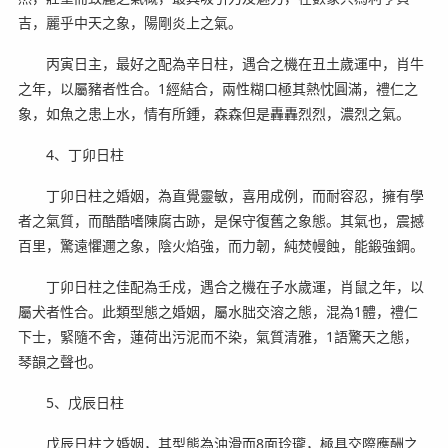
吉，麗乎中天之象，陽剛炎上之氣。
丙寅日主，最好之配為辛日柱，遇合之機在丑土歲運中，肖牛
之年，以屬豬者性合。1經結合，兩性糊口極其熱忱圓滿，禮仁之
象，如魚之患上水，情有所鍾，森森但是轟轟烈烈，濃烈之氣。
4、丁卯日柱
丁卯日柱之婚姻，為直覺靈敏，喜用成例，而耐容忍，擁有學
者之氣質，而酷酷嗜陳腐古跡，是保守復舊之象態。其氣也，震撼
百里，驚遠懼邇之象，陰火焰強，而力韌，純焚幔蝕，能鍛強鋼。
丁卯日柱之佳配為壬戍，遇合之機在子水歲運，肖鼠之年，以
屬犬者性合。此類型態之婚姻，屬水朏交溶之態，混為1體，禮仁
下士，緊隨不舍，蓮荷出污泥而不染，氣質清雅，1語驚天之態，
琴韻之聲也。
5、戊辰日柱
戊辰日柱之婚姻，其型態為油滑而8面玲瓏，極具交際應酬之