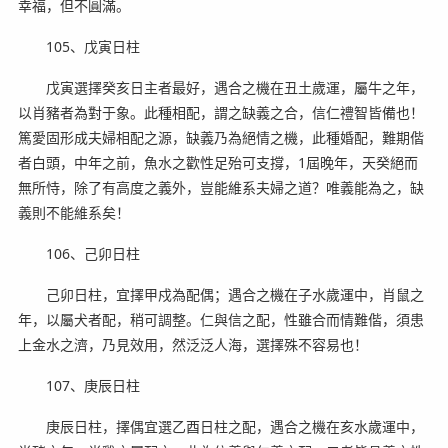
幸福，但不圓滿。
105、戊寅日柱
戊寅選擇癸亥日主者最好，遇合之機在丑土歲運，屬牛之年，
以肖豬者為對于象。此種相配，謂之缺義之合，信仁禮智皆備也！
篤愛固形成夫婦相配之源，缺義乃為絕情之機，此種婚配，難期偕
者白頭，中年之前，魚水之歡性足殆可支撐，1屆晚年，天癸絕而
無所恃，除了有高度之義外，豈能維系夫婦之道？唯義能為之，缺
義則不能維系矣！
106、己卯日柱
己卯日柱，宜擇甲戍為配偶；遇合之機在子水歲運中，肖鼠之
年，以屬犬者配，稍可調整。仁與信之配，性雖合而情難偕，須患
上金水之濟，乃見效用，然泛泛人海，選擇殊不容易也！
107、庚辰日柱
庚辰日柱，擇偶宜選乙酉日柱之配，遇合之機在亥水歲運中，