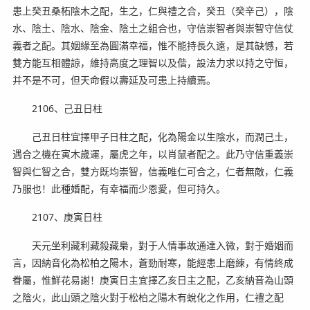
患上癸丑桑柘陰木之配，生之，仁與禮之合，癸丑（癸辛己），陰
水、陰土、陰水、陰金、陰土之組合也，守信崇智者與崇智守信仗
義者之配。其姻緣至為圓滿幸福，惟不能持長久遠，是其缺憾，若
雙方能互相體諒，維持高度之理智以及偕，設法力求以持之守恒，
并不是不可，但天命假以壽延及可患上持續焉。
2106、己丑日柱
己丑日柱宜擇甲子日柱之配，化為陽金以生陰水，而潤己土，
遇合之機在寅木歲運，屬虎之年，以肖鼠者配之。此乃守信重義崇
智與仁智之合，雙方既均崇智，信義唯仁可合之，仁者無敵，仁義
乃服也！此種婚配，有幸福而少恩愛，但可持久。
2107、庚寅日柱
天元坐利藏利藏殺藏梟，對于人情事故通達入微，對于婚姻而
言，因納音化為松柏之陽木，蒼勁耐寒，能經患上磨練，有情終成
眷屬，惟鮮花易謝！庚寅日主宜擇乙亥日主之配，乙亥納音為山頭
之陰火，此山頭之陰火對于松柏之陽木有蛻化之作用，仁禮之配