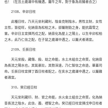
也！（在丑土歲運中有機遇，屬牛之年，對于象為肖豬者合之）
2108、辛卯日柱
此種日柱，乃天元坐利藏利，陰金克制陰水，男性主財，女性
主性，皆從旺，化納音為松柏之木，卻屬剛勁之身，能抗霜雪之
害。辛卯日主宜擇丙戍之配，納音化為屋上之陽土，以生辛卯松柏
之木，此乃仁信之配，在子鼠之歲運中遇之，以屬犬者適宜。
2109、壬辰日柱
天元坐殺，藏傷、殺、劫之命能，水土木組合之命質，化納音
為長流之陽水也，其氣豪壯，其勢深遠，乃仁智信之命造，華蓋司
命。壬辰日柱宜擇丁酉日柱者配之，在亥水之歲運中遇之，以屬雞
者適宜。
310、癸已經日柱
天元坐利藏印、財、官之命能，水火金土組合之命質，化為納
音長流之陰水，此信、義、禮智之命。癸已經日柱宜擇戊申日柱者