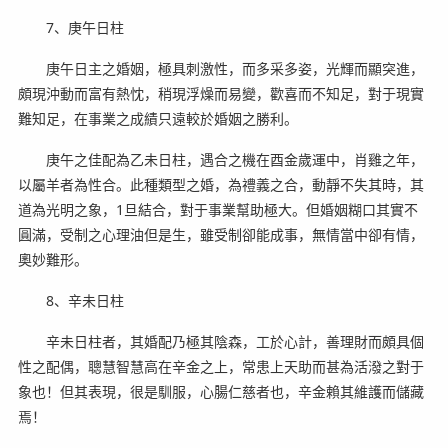
7、庚午日柱
庚午日主之婚姻，極具刺激性，而多采多姿，光輝而顯突進，
頗現沖動而富有熱忱，稍現浮燥而易變，歡喜而不知足，對于現實
難知足，在事業之成績只遠較於婚姻之勝利。
庚午之佳配為乙未日柱，遇合之機在酉金歲運中，肖雞之年，
以屬羊者為性合。此種類型之婚，為禮義之合，動靜不失其時，其
道為光明之象，1旦結合，對于事業幫助極大。但婚姻糊口其實不
圓滿，受制之心理油但是生，雖受制卻能成事，無情當中卻有情，
奧妙難形。
8、辛未日柱
辛未日柱者，其婚配乃極其陰森，工於心計，善理財而頗具個
性之配偶，聰慧智慧高在辛金之上，常患上天助而甚為活潑之對于
象也！但其表現，很是馴服，心腸仁慈者也，辛金賴其維護而儲藏
焉！