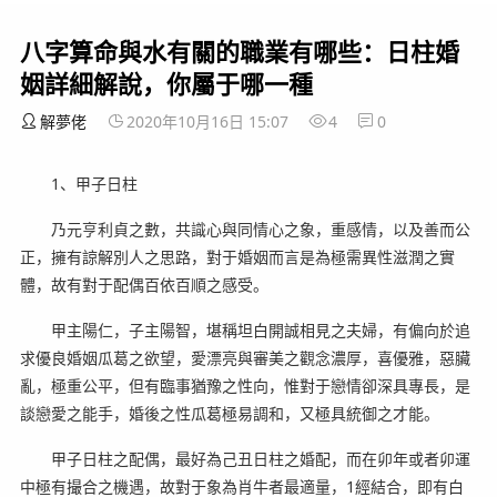
八字算命與水有關的職業有哪些：日柱婚
姻詳細解說，你屬于哪一種
解夢佬
2020年10月16日 15:07
4
0
1、甲子日柱
乃元亨利貞之數，共識心與同情心之象，重感情，以及善而公
正，擁有諒解別人之思路，對于婚姻而言是為極需異性滋潤之實
體，故有對于配偶百依百順之感受。
甲主陽仁，子主陽智，堪稱坦白開誠相見之夫婦，有偏向於追
求優良婚姻瓜葛之欲望，愛漂亮與審美之觀念濃厚，喜優雅，惡臟
亂，極重公平，但有臨事猶豫之性向，惟對于戀情卻深具專長，是
談戀愛之能手，婚後之性瓜葛極易調和，又極具統御之才能。
甲子日柱之配偶，最好為己丑日柱之婚配，而在卯年或者卯運
中極有撮合之機遇，故對于象為肖牛者最適量，1經結合，即有白