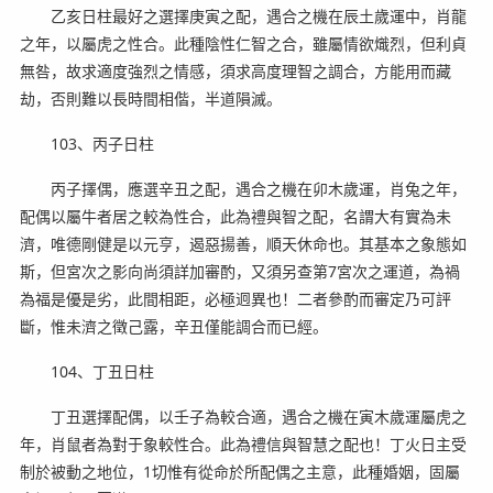
乙亥日柱最好之選擇庚寅之配，遇合之機在辰土歲運中，肖龍
之年，以屬虎之性合。此種陰性仁智之合，雖屬情欲熾烈，但利貞
無咎，故求適度強烈之情感，須求高度理智之調合，方能用而藏
劫，否則難以長時間相偕，半道隕滅。
103、丙子日柱
丙子擇偶，應選辛丑之配，遇合之機在卯木歲運，肖兔之年，
配偶以屬牛者居之較為性合，此為禮與智之配，名謂大有實為未
濟，唯德剛健是以元亨，遏惡揚善，順天休命也。其基本之象態如
斯，但宮次之影向尚須詳加審酌，又須另查第7宮次之運道，為禍
為福是優是劣，此間相距，必極迥異也！二者參酌而審定乃可評
斷，惟未濟之徵己露，辛丑僅能調合而已經。
104、丁丑日柱
丁丑選擇配偶，以壬子為較合適，遇合之機在寅木歲運屬虎之
年，肖鼠者為對于象較性合。此為禮信與智慧之配也！丁火日主受
制於被動之地位，1切惟有從命於所配偶之主意，此種婚姻，固屬