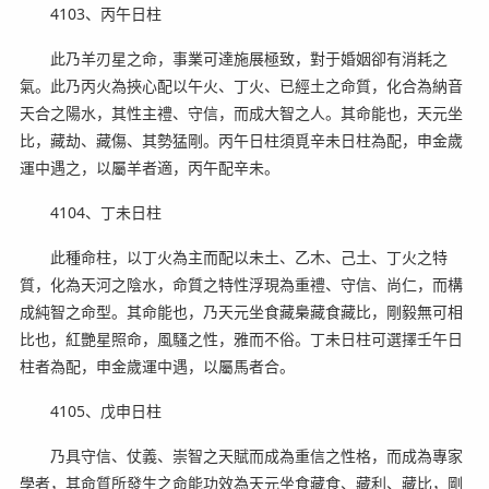
4103、丙午日柱
此乃羊刃星之命，事業可達施展極致，對于婚姻卻有消耗之
氣。此乃丙火為挾心配以午火、丁火、已經土之命質，化合為納音
天合之陽水，其性主禮、守信，而成大智之人。其命能也，天元坐
比，藏劫、藏傷、其勢猛剛。丙午日柱須覓辛未日柱為配，申金歲
運中遇之，以屬羊者適，丙午配辛未。
4104、丁未日柱
此種命柱，以丁火為主而配以未土、乙木、己土、丁火之特
質，化為天河之陰水，命質之特性浮現為重禮、守信、尚仁，而構
成純智之命型。其命能也，乃天元坐食藏梟藏食藏比，剛毅無可相
比也，紅艷星照命，風騷之性，雅而不俗。丁未日柱可選擇壬午日
柱者為配，申金歲運中遇，以屬馬者合。
4105、戊申日柱
乃具守信、仗義、崇智之天賦而成為重信之性格，而成為專家
學者，其命質所發生之命能功效為天元坐食藏食、藏利、藏比，剛