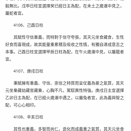
毅無比。戊申日柱宜選擇癸已經日主為配，在未土之歲運中見之，
屬蛇者宜。
4106、己酉日柱
其賦性守信重義，而特對于信守夸張，其天元坐食藏食，生性
好食而喜現成，故其能量重累積及吸收之性情，有獨自達成意志之
本事。己酉日柱宜選擇甲辰日柱為配，在午火歲運中見，以屬龍者
宜。
4107、庚戍日柱
秉賦擁有重義、守信、崇信之特質而呈仗義為豪之氣質，其天
元坐梟藏劫藏官藏梟，心胸不凡，駕馭異性特強。庚戍日主宜選擇
乙卯日主為配，在已經火歲運中遇之，以屬兔者宜，此為義與智之
配，可心心相印。
4108、辛亥日柱
其性也重義，多智而尚仁，造化而成義重之氣質，其天元坐食