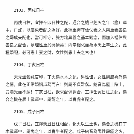
2103、丙戍日柱
丙戍日柱，宜擇辛卯日柱之配，遇合之機已經火之年（歲）運
中，肖蛇，以屬兔者配之為好。此種重禮守信仗義之人與重義善良
之婦成夫配也，當可相守，雙方均具義之基本觀念，而加入禮信與
善良之配合，是理性重於感情矣！丙辛相化而為水患上辛生之，此
種婚配，必可患上妻之財，女性則患上夫之官也！
2104、丁亥日柱
天元坐殺藏官印，丁火遇水木之配，男性佳，女性則屬喜外遇
之情，此在正常婚姻瓜葛而言！則屬不貞難偕。納音為屋上陰土，
受陽光而不納！丁亥日柱，欲求配偶調合，宜擇壬寅日柱之配，遇
合之機在辰土歲運中，屬龍之年，以肖虎者配之。
2105、戊子日柱
戊子日柱，宜擇癸丑日柱相配，化火以生土也，遇合之機在丁
木歲運中，屬兔之年，以肖牛者配之。戊子納音為陽性霹靂之火，