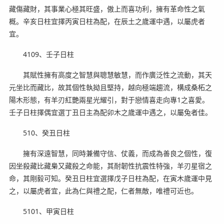
藏傷藏財，其事業心極其旺盛，傲上而喜功利，擁有革命性之氣
概。辛亥日柱宜擇丙寅日柱為配，在辰土之歲運中遇，以屬虎者
宜。
4109、壬子日柱
其賦性擁有高度之智慧與聰慧敏慧，而作廣泛性之流動，其天
元坐比而藏比，故其個性執拗且堅持，越向極端趨流，構成桑柘之
陽木形態，有羊刃紅艷兩星光耀引，對于戀情喜走向專1之喜愛。
壬子日柱擇偶宜選丁丑日主為配卯木之歲運中遇之，以屬兔者佳。
510、癸丑日柱
擁有深遠智慧，同時兼備守信、仗義，而成為善良之個性，復
因坐殺藏比藏梟又藏殺之命能，其耐韌性抗震性特強，羊刃星宿之
命，其剛毅可知。癸丑日柱宜選擇戊子日柱為配，在寅木歲運中見
之，以屬虎者宜，此為仁與禮之配，仁者無敵，唯禮可近也。
5101、甲寅日柱