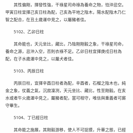
其性偏剛，揮發性強，干祿星司命祿為養命之物，怕沖忌空。
甲寅日柱宜擇己亥日柱為配，己亥為平地之陰木，陽水配陰木乃仁
智之配合，在丑土歲運中見之，以屬豬者佳。
5102、乙卯日柱
其命能也，天元坐比，藏比，乃陰剛剛毅之象，干祿星司命，
養命之源，忌沖入空，否則衣祿不足。乙卯日柱宜擇庚戍日柱為
配，在子水歲運中見之，以屬犬者佳。
5103、丙辰日柱
丙辰日柱，宜擇辛酉日柱者為配，辛酉者，石榴之陰木也，純
金之象，仗義之氣，沉寂凜冽，天元坐比、藏比，性至剛毅。在亥
水或者午火歲運中見之，屬豬者配，當可相守，唯信與重義者可廝
守畢生。
5104、丁已經日柱
其命能之施展，其剛毅游移，使人不可捉摸，升華之態，已經