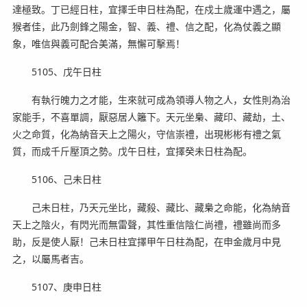
達極致。丁已經日柱，宜擇壬申日柱為配，在戍土歲運中遇之，屬
猴者佳，此乃劍鋒之陽金，智、義、禮、信之配，化為仗義之顯
象，唯信與義可配合美滿，無懈可擊焉！
5105、戊午日柱
有執行魄力之才能，生來就可成為領導人物之人，女性則為治
家能手，不喜單調，厭惡居人籬下。天元坐梟、藏印、藏劫，土、
火之命質，化為納音天上之陽火，守信崇禮，出現彬彬有禮之氣
質，而成千斤壓頂之勢。戊午日柱，宜擇癸未日柱為配。
5106、己未日柱
己未日柱，乃天元坐比，藏殺、藏比、藏梟之命能，化為納音
天上之陰火，有閃光而無雷聲，其性重信陰仁尚禮，禮雖尚而多
助，反是使人厭！己未日柱宜擇甲午日柱為配，在申金歲月中見
之，以屬馬者吉。
5107、庚申日柱