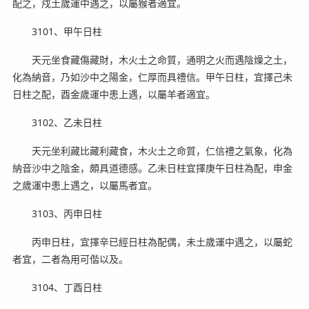
配之，戍土歲運中遇之，以屬猴者適宜。
3101、甲午日柱
天元坐食藏傷藏財，木火土之命質，通明之火而遇陰燥之土，
化為納音，乃如沙中之陽金，仁厚而具禮信。甲午日柱，宜擇己未
日柱之配，酉金歲運中患上遇，以屬羊者適宜。
3102、乙未日柱
天元坐利藏比藏利藏食，木火土之命質，仁信禮之氣象，化為
納音沙中之陰金，頗具道德感。乙未日柱宜擇庚午日柱為配，申金
之歲運中患上遇之，以屬馬者宜。
3103、丙申日柱
丙申日柱，宜擇辛已經日柱為配偶，未土歲運中遇之，以屬蛇
者宜，二者為用可偕以及。
3104、丁酉日柱