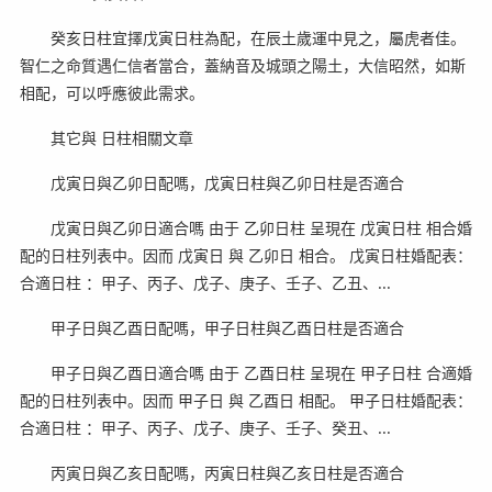
癸亥日柱宜擇戊寅日柱為配，在辰土歲運中見之，屬虎者佳。
智仁之命質遇仁信者當合，蓋納音及城頭之陽土，大信昭然，如斯
相配，可以呼應彼此需求。
其它與 日柱相關文章
戊寅日與乙卯日配嗎，戊寅日柱與乙卯日柱是否適合
戊寅日與乙卯日適合嗎 由于 乙卯日柱 呈現在 戊寅日柱 相合婚
配的日柱列表中。因而 戊寅日 與 乙卯日 相合。 戊寅日柱婚配表：
合適日柱 ：甲子、丙子、戊子、庚子、壬子、乙丑、...
甲子日與乙酉日配嗎，甲子日柱與乙酉日柱是否適合
甲子日與乙酉日適合嗎 由于 乙酉日柱 呈現在 甲子日柱 合適婚
配的日柱列表中。因而 甲子日 與 乙酉日 相配。 甲子日柱婚配表：
合適日柱 ：甲子、丙子、戊子、庚子、壬子、癸丑、...
丙寅日與乙亥日配嗎，丙寅日柱與乙亥日柱是否適合