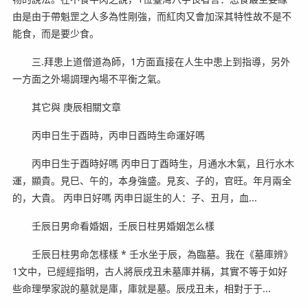
由是由于帶魁罡之人多為性剛強，而紅肉又會加深其特性故不是不
能食，而是要少食。
三.拜患上道僧道為師，1方面直接在人生中患上到指導，另外
一方面之外場調理內場不平衡之氣。
其它與 庚辰相關文章
丙申日生于酉時，丙申日酉時生命運好嗎
丙申日生于酉時好嗎 丙申日丁酉時生，月通水木氣，且行水木
運，顯貴。見巳、午的，本身強盛。見亥、子的，官旺。年月兩全
的，大貴。 丙申日好嗎 丙申日誕生的人：子、丑月，血...
壬辰日男命看婚姻，壬辰日柱男婚姻怎么樣
壬辰日柱男命怎樣樣 * 壬水坐于辰，為臨墓。我在《墓庫辨》
1文中，已經經指明，古人將辰戌丑未墓庫并稱，其實不等于如好
些命理學家說的墓就是庫，庫就是墓。辰戌丑未，相對于于...