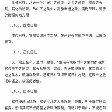
此種日柱，乃天元坐利藏利之命能，火金之命質，禮義之天
賦，其化為納音，乃山下之陰火，高雅重禮之象，偏財至旺，善于
於財經的地方理！
3105、戊戍日柱
戊戍日柱，宜擇癸卯日主為配，在已經火歲運中見遇，以屬兔
者宜。
3106、己亥日柱
天元陰土坐利，藏財、藏官，1生擁有求取財利之偏向而渴求
官位權力之愿望，其天賦守信，智高、外表頗現善良，化為納音平
地之陰木，頗顯以及善。己亥日柱宜擇甲寅日柱為配，在辰土之歲
運中遇之，以屬虎者佳。
3107、庚子日柱
本性優雅而精巧，常受平凡之人所誤會，畏懼，對于異性極感
喜愛，戀情其實不被肉體之表達所限制，而絕對于自由，不能忍耐