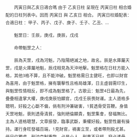
丙寅日與乙亥日適合嗎 由于 乙亥日柱 呈現在 丙寅日柱 相合婚
配的日柱列表中。因而 丙寅日 與 乙亥日 相合。 丙寅日柱婚配表：
合適日柱 ：甲子、丙子、戊子、庚子、壬子、乙丑、...
魁罡日：壬辰，庚戌，庚辰，戊戌
命帶魁罡之人：
辰為天罡，戌為河魁，乃陰陽絕滅之地，故名。辰是水庫屬天
罡，戌是火庫屬地魁，辰戌相見為天沖地擊。魁罡格在日柱方能入
格，其他3格不算，且不能沖破。魁罡格需日主健旺，也即以財官
為喜用，由于魁罡格，擁有襲擊性且格局雄渾，日主虛弱需印生，
與魁罡性情相反，即不成為魁罡格了。古歌云：魁罡4日最為先，
疊疊相逢掌大權，庚戌庚辰怕顯官，戊戌壬辰畏財運。主人道格多
聰明，好殺之心斷不偏，倘有刑沖兼破害，1貧透骨受笞鞭。身值
天罡地魁，衰則透骨清貧，強則絕倫顯貴，魁罡集會，發福無比。
主為人道格聰慧，文章振發，臨事武斷，秉權好殺。魁罡性嚴有操
持。運行身旺發福百端，1見財官，禍害立至，或者帶刑殺尤甚。
倘日位獨處，刑沖克制重臨，必是小人，刑責不已經，窮必透骨。