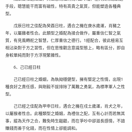
手段，聰慧能干而富有磁性，特有高貴之氣質，但能塑造各種典
型。
戊辰日柱之佳配為癸酉日柱，遇合之機在庚水歲運，肖豬之
年，以屬雞者性合。此類型之婚配為揉合做作，屬重信仁智之氣
質，有見風轉舵之智慧，仁厚重信之德行。1經配合，彼此極易互
相沾染對于方之習性，但在思惟觀念意識型態上，略有區分，即自
身較單純而對于方浮現繁雜性。
6、己已經日柱
己已經日柱之婚姻，為執拗穩健型，擁有堅定之性情，出現1
種良好之責任感，與剛毅不拔排除了萬難之勇氣，為標準軍人之性
型。
己已經之佳配為甲申日柱，遇合之機在戍土歲運，肖犬之年，
以屬猴者性合。此種類型之婚姻，為禮信之配，互有心計而若無其
事，縱為天作之合，難免時生齟齬，而在爭吵中卻滋長感情，不諳
賺錢而善于化錢，而在性情上卻能調和。