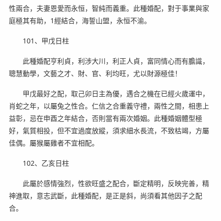
性兩合，夫妻恩愛而永恒，智純而義重。此種婚配，對于事業與家
庭極其有助，1經結合，海誓山盟，永恒不渝。
101、甲戊日柱
此種婚配亨利貞，利涉大川，利正人貞，富同情心而有膽識，
聰慧動學，文藝之才、財、官、利均旺，尤以財源極佳！
甲戊最好之配，取己卯日主為優，遇合之機在已經火歲運中，
肖蛇之年，以屬兔之性合。仁信之合重義守禮，兩性之間，相患上
益彰，忌在申酉之年結合，否則當有兩次婚姻。此種婚姻體型極
好，氣質相投，但不宜過度放縱，須求細水長流，不致枯竭，方屬
佳偶。屬猴屬雞者不宜相配。
102、乙亥日柱
此屬於感情強烈，性欲旺盛之配合，斷定精明，反映完善，精
神進取，意志武斷，此種婚配，是正是斜，尚須看其他因子之配
合。