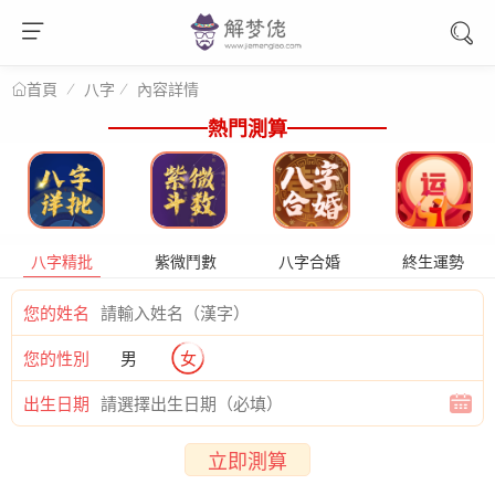
八字
內容詳情
首頁
熱門測算
八字精批
紫微鬥數
八字合婚
終生運勢
您的姓名
您的性別
男
女
出生日期
立即測算