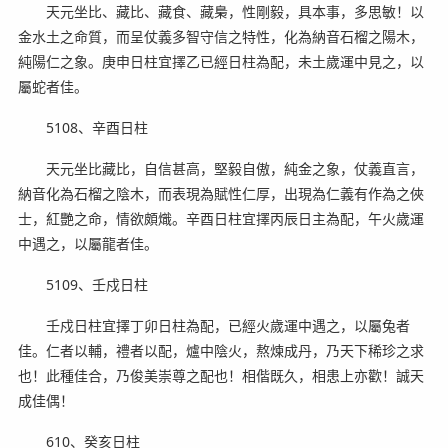
天元坐比、藏比、藏食、藏梟，性剛毅，具本事，多思敏！以
金水土之命質，而呈仗義多智守信之特性，化為納音石榴之陽木，
純陽仁之象。庚申日柱宜擇乙已經日柱為配，未土歲運中見之，以
屬蛇者佳。
5108、辛酉日柱
天元坐比藏比，自信甚高，堅毅自傲，純金之象，仗義直言，
納音化為石榴之陰木，而表現為賦性仁厚，出現為仁義有作為之俠
士，紅艷之命，情欲頗熾。辛酉日柱宜擇丙辰日主為配，午火歲運
中遇之，以屬龍者佳。
5109、壬戍日柱
壬戍日柱宜擇丁卯日柱為配，已經火歲運中遇之，以屬兔者
佳。仁者以輔，禮者以配，爐中陰火，熬煉成丹，乃天下稀珍之求
也！此種佳合，乃俊美崇尊之配也！相偕既久，相患上亦歡！誠天
成佳偶！
610、癸亥日柱