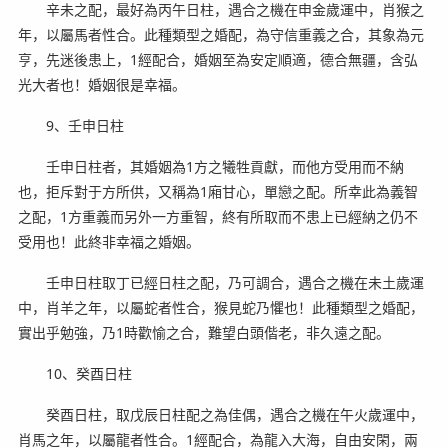
辛未之配，最好為丙午日柱，遇合之機在申金歲運中，肖猴之
年，以屬馬者性合。此種類型之婚配，為守信重義之合，其象為元
亨，先迷後患上，1經配合，婚姻至為安定順適，德合無疆，含弘
光大者也！婚姻很是幸福。
9、壬申日柱
壬申日柱者，其婚姻為1方之犧牲貢獻，而他方受用而不納
也，拒斥對于方所供，又稱為1廂甘心，單戀之配。所幸此為義智
之配，1方重義而另外一方重智，終有所取而不患上已經納之仍不
受用也！此終非幸福之婚姻。
壬申日柱取丁已經日柱之配，乃可調合，遇合之機在未土歲運
中，肖羊之年，以屬蛇者性合，猴見蛇乃懼也！此種類型之婚配，
實出乎勉強，乃1時歡愉之合，難望白頭偕老，非久遠之配。
10、癸酉日柱
癸酉日柱，取戊辰日柱配之為佳偶，遇合之機在午火歲運中，
肖馬之年，以屬龍者性合。1經配合，為龍入大海，自由安閑，兩