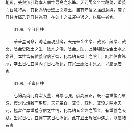
粗鄙，美與無邪為本人個性最高之水準。天元陽金坐食藏傷，重義
而智慧特高，其化為納音壁上之陽土，擁有守信之強烈意識。庚子
日柱宜擇乙丑日柱為配，在卯土之歲運中遇之，以屬牛者宜。
3108、辛丑日柱
華蓋星司命，聰慧而現孤癖，天元辛金坐梟、藏食、藏梟、藏
比，陰金受陰土之生，陰水之淺，陰金之助，此種純陰性金土水之
命質。本性富有仗義守信崇智，化為納音壁上之陰土，純粹信實篤
厚，辛丑日柱宜擇丙子日柱為配，在寅土歲運中見之，以屬鼠者
宜。
3109、壬寅日柱
心腸高尚而寬宏大量，自尊心強，崇高居正，既不喜重復而單
調，復討厭煩雜而瑣屑。天元坐食，藏食、藏利、藏殺之陽水天
元，極富仁厚重禮守信之性情，化為納音金箔之陽金，有重義之天
賦。壬寅日柱，宜擇丁亥日柱為配，此在丑土歲運中遇之，以屬豬
者宜。