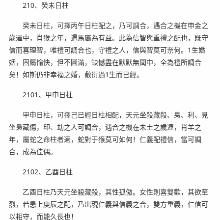
210、癸未日柱
癸未日柱，可擇丙午日柱配之，乃可調合，遇合之機在申金之
歲運中，肖猴之年，遇馬屬為有益。此為信智與重禮之配也，既守
信而喜理智，唯禮可調合也，守禮之人，信與智莫可奈何。1生婚
姻，固屬愉快，但不圓滿，缺憾盡在默默無聞中，全為禮所調合
矣！如斯仍非幸福之婚，敷衍過1生而已經。
2101、甲申日柱
甲申日柱，可擇己已經日柱相配，天元坐殺藏殺、梟、利、見
坐梟藏傷，印、劫之人可調合，遇合之機在未土之歲運，肖羊之
年，屬蛇之命柱者適，蛇對于猴莫可如何！仁義配禮信，當可調
合，成為佳偶。
2102、乙酉日柱
乙酉日柱乃天元坐殺藏殺，其性孤傲。女性則喜雙歡，其欲至
烈，若患上庚辰之配，乃出現仁義與信義之合，雙方重義，仁信可
以相守，而能久長也！