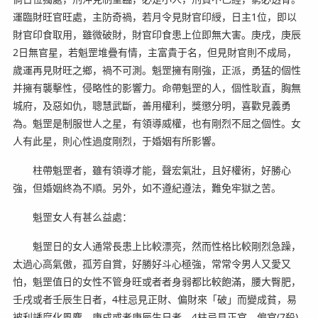
運臨財旺官旺處，主防奇禍，若月令見財官印綬，日主1位，即以
財官印食取用，雖微破財，財官印食患上位即無大害。庚戌，庚辰
2日無官星，若魁罡堆疊有情，主富貴于名，但見財官則不成局，
歲運再見財旺之鄉，禍不可測。魁罡擁有剛強，正派，勇猛的個性
并擁有襲擊性，侵略性的影響力。命帶魁罡的人，個性耿直，胸無
城府，及惡如仇，聰慧武斷，善用權利，獎懲分明，喜歡見義勇
為。魁罡是制服世人之星，有領導威權，也有剛烈不屈之個性。女
人有此星，則心性過度剛烈，于婚姻有所影響。
柱帶魁罡者，雖有領導才能，聲宏氣壯，且好權術，好勝心
強，但婚姻終為不順。另外，如不遵紀遵法，難免牢獄之苦。
魁罡女人有甚么益處：
魁罡日的女人通常長患上比較漂亮，然而性格比較剛烈急躁，
太過心高氣傲，孤芳自賞，好勝好斗心極強，常常令男人又愛又
怕，魁罡值日的女性不管身旺或者者身弱都比較飽滿，腰大臀肥，
壬戌或者壬辰生日者，4柱忌見正財、偏財來「破」而變成貧，易
被利誘腐化風塵。庚戌或者庚辰生日者，4柱忌見正官、偏官(7殺)