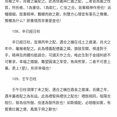
肖豬之年，肖雞之屬配之。此為信義與仁義之配，二者皆具義之性
質，所別者，1為重信，1為取仁，仁信之合，皆重精神作用也！此
種婚姻，既重精神，難顯肉欲之歡，則雙方心理宜有事先之豫備，
豫備為什么？即重情而非重愛是也！
108、辛已經日柱
辛已經日柱，宜擇丙申之配，遇合之機在戍土之歲運，肖犬之
年中，屬猴者配之。此為禮義配禮義之婚，旗鼓至關，棋逢對于
手，精神及肉體均能調合，可謂天作之合。唯此生對于金錢利欲不
可奢求，幸福之婚姻，難望圓滿之享受，魚與熊掌，二者不可患上
兼。患上1望2，則非幸福也！
109、壬午日柱
壬午日柱須擇丁未之配，遇合之機在酉金之歲運，肖雞之年，
遇羊屬者配之為有益。此為禮智與禮信之配也！禮既相同，陰陽合
相引，智為信所服，信遂為智所欽也！如斯婚配，必相敬如賓，有
鴛鴦比翼之樂，鳳凰于飛之歡也！