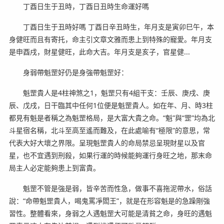
丁酉日生于丑時，丁酉日丑時生命運好嗎
丁酉日生于丑時好嗎 丁酉日辛丑時生，年月支是寅卯巳午，本
身健旺而且有寄托，命主引文章文雅而患上到特殊的寵愛。年月支
是申酉戌，財星健旺，此命大吉。年月支是亥子，官星健...
身弱帶魁罡好仍是身強帶魁罡好：
魁罡貴人是4柱神煞之1，魁罡只有4組干支：壬辰、庚戌、庚
辰、戊戌，日干臨其中任何1位便是魁罡貴人。如在年、月、時3柱
都見有魁是者稱之為魁罡格局，是大富大貴之命。“魁”與“罡”均為北
斗星宿名稱，北斗至高至遙而難及，在此處喻有“極限”的意思，常
代表大好大壞之界限。呈現魁罡貴人的命局禁忌呈現財星以及官
星，也不宜遇到刑殺，如果行運的時候能夠運行身旺之地，那末命
局主人必定能夠患上到富貴。
魁罡不管是強是弱，皆辛苦而性急，做事不喜拖泥帶水，俗話
說：“命帶魁罡貴人，喝鬼罵凈閻王”，就是在形容魁是的急躁剛強
習性。整體看來，身弱之人遇魁罡大可能是清貧之命，身旺的遇魁