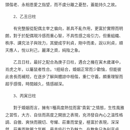
頭偕老、永相恩愛之指望，而不虞分離之憂愁，蓋能持久之故。
2、乙丑日柱
有完整服從配偶主宰之偏向，甚具不亂作用，更富於實際而明
朗，對于於配偶現冷感而重心智，不具性感之吸引力，但重組織、
秩序、講究法子與效力，其變成亨利貞，剛中而柔，說以利貞，順
天應人，悅以利己，麗澤之資，純陰之象。
乙丑日柱，最好之配合為庚子日柱，遇合之機在寅木歲運中，
肖虎之年，以屬鼠者性合。1經結合，婚姻正常而少歡惀，但能彼
此舍長而補短，在逐步了解與體諒中相偕，重仁守義，頗重理智而
超乎感情，時間越久，情感越深。
3、丙寅日柱
對于婚姻而言，擁有1種高度熱忱而富“貴氣”之情態，生性風雅
之習性，大方、自信而高度之開放之表現，充沛發自內心之溫性格
調、自傲、爽快而親切、夸耀、莊重而堂皇，極富於表現，深深
然，莊重而致麗之氣概，最具吸引力及魅力，在數象只為利亨貞