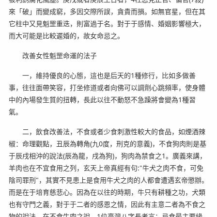
來「破」而變成窮，多因交際所誤，貪貴而損。如無官星，但在其
它柱中又見魁罡重迭，則富過于名。對于于感情、婚姻影響極大，
而大可能是比較遲婚的，故女命忌之。
改善女性魁罡命運的法子
一，維持優良的心態，這也是后天的1種修行，比如多做善
事，往往面帶笑容，打坐修道或者向佛可以調劑心跳頻率，使身體
中的內場發生質的扭轉，長此以往不動怒不急躁將會變為1種習
氣。
二，飲食改善法，不食或者少食刺激性較大的食品，如煙酒辣
椒：命理觀點，丑辰為轉角(九0度，刑克的意義)，不食狗肉則是基
于辰戌相沖的說法(辰為龍，戌為狗)，狗肉為禁食之1。廣義來講，
羊肉也在不宜食用之列，玄天上帝真經有句:"牛犬之肉不食，可免
陰司罪刑"，其實不見患上是食用牛犬之肉的人都會遭遇玄帝懲辦。
而是在于培育慈悲心。因為在以往的時期，牛只有耕種之功，犬類
也有守門之義，對于于二者的感恩之情，因此有主意二者為不食之
物的說法。在不食牛肉之說，1位臺灣八字長者言：忌食最主要緣